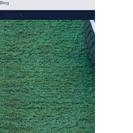
Blog
Todos
Todos
Casamento
União
Estável
Divórcio
Herança
Inventário
Guarda e
Convivência
Pensão
Alimentícia
Tutela e
Curatela
Regularização