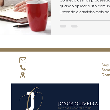
Conheça os ritos processuais
quando aplicar o rito comu
Entenda o caminho mais a
Horá
joyce@joyceoliveira.adv.br
Segu
(12) 99180-8248
Sába
Dom
Atendimento em todo Brasil