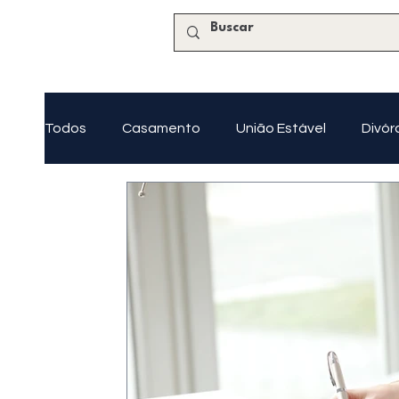
Todos
Casamento
União Estável
Divór
Tutela e Curatela
Regularização Imobiliária