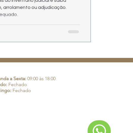
 do inventário judicial e saiba
m, arrolamento ou adjudicação.
dequado.
rio de Atendimento:
nda a Sexta:
09:00 às 18:00
do:
Fechado
ingo:
Fechado