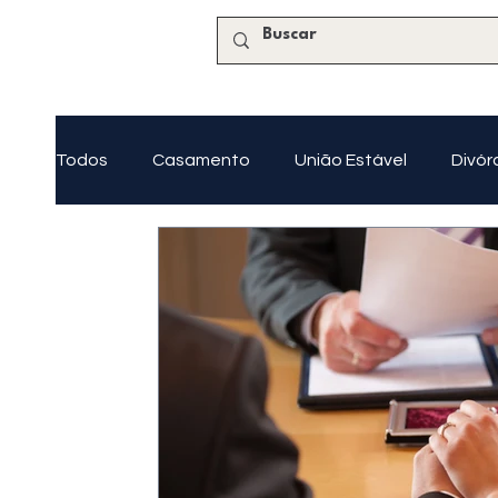
Todos
Casamento
União Estável
Divór
Tutela e Curatela
Regularização Imobiliária