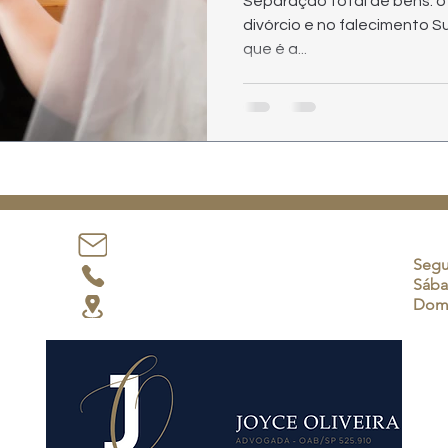
Separação total de bens: o 
divórcio e no falecimento 
que é a...
Horá
joyce@joyceoliveira.adv.br
Segu
(12) 99180-8248
Sába
Dom
Atendimento em todo Brasil