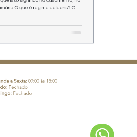
que isso significa no casamento, no
Sumário O que é regime de bens? O
rio de Atendimento:
nda a Sexta:
09:00 às 18:00
do:
Fechado
ingo:
Fechado