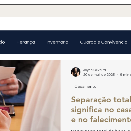
cio
Herança
Inventário
Guarda e Convivência
Planejamento Sucessório
Joyce Oliveira
20 de mai. de 2025
6 min 
Casamento
Separação total
significa no ca
e no faleciment