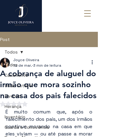
Post
Todos
Joyce Oliveira
Todos
12 de mar.
3 min de leitura
A cobrança de aluguel do
Casamento
irmão que mora sozinho
União Estável
na casa dos pais falecidos
Divórcio
Avaliado com NaN de 5 estrelas.
Herança
É muito comum que, após o 
Inventário
falecimento dos pais, um dos irmãos 
continue morando na casa em que 
Guarda e Convivência
eles viviam — ou até passe a morar 