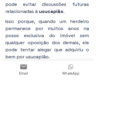
pode evitar discussões futuras 
relacionadas à 
usucapião
.
Isso porque, quando um herdeiro 
permanece por muitos anos na 
posse exclusiva do imóvel sem 
qualquer oposição dos demais, ele 
pode tentar alegar que adquiriu o 
bem por usucapião.
Quando há cobrança de aluguel ou 
manifestação clara de oposição à 
Email
WhatsApp
posse exclusiva, fica demonstrado 
que 
a ocupação não era exclusiva 
nem incontestada
, afastando esse 
risco.
Leia também: 
Usucapião por 
herdeiro: um irmão pode usucapir um 
bem imóvel deixado pelos pais?