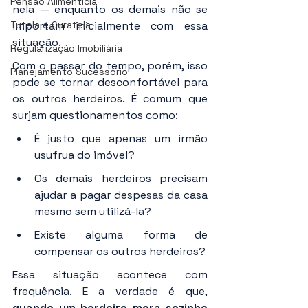
Pensão Alimentícia
nela — enquanto os demais não se 
Tutela e Curatela
importam inicialmente com essa 
situação.
Regularização Imobiliária
Com o passar do tempo, porém, isso 
Planejamento Sucessório
pode se tornar desconfortável para 
os outros herdeiros. É comum que 
surjam questionamentos como:
É justo que apenas um irmão 
usufrua do imóvel?
Os demais herdeiros precisam 
ajudar a pagar despesas da casa 
mesmo sem utilizá-la?
Existe alguma forma de 
compensar os outros herdeiros?
Essa situação acontece com 
frequência. E a verdade é que, 
quando um herdeiro mora sozinho 