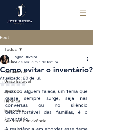
Post
Todos
Joyce Oliveira
Todos
23 de abr.
3 min de leitura
Como evitar o inventário?
Casamento
Atualizado:
28 de jul.
União Estável
Avaliado com NaN de 5 estrelas.
Quando alguém falece, um tema que 
Divórcio
quase sempre surge, seja nas 
Herança
conversas ou no silêncio 
Inventário
desconfortável das famílias, é o 
inventário.
Guarda e Convivência
A resistência em abordar esse tema 