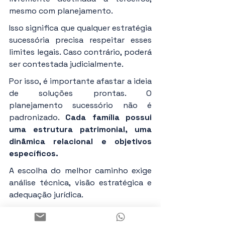
mesmo com planejamento.
Isso significa que qualquer estratégia 
sucessória precisa respeitar esses 
limites legais. Caso contrário, poderá 
ser contestada judicialmente.
Por isso, é importante afastar a ideia 
de soluções prontas. O 
planejamento sucessório não é 
padronizado. 
Cada família possui 
uma estrutura patrimonial, uma 
dinâmica relacional e objetivos 
específicos.
A escolha do melhor caminho exige 
análise técnica, visão estratégica e 
adequação jurídica.
No fim, a pergunta mais adequada 
não é "como evitar o inventário", 