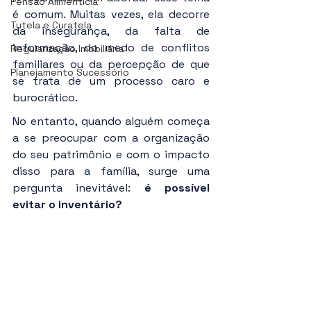
Pensão Alimentícia
é comum. Muitas vezes, ela decorre 
Tutela e Curatela
da insegurança, da falta de 
informação, do medo de conflitos 
Regularização Imobiliária
familiares ou da percepção de que 
Planejamento Sucessório
se trata de um processo caro e 
burocrático.
No entanto, quando alguém começa 
a se preocupar com a organização 
do seu patrimônio e com o impacto 
disso para a família, surge uma 
pergunta inevitável: 
é possível 
evitar o inventário?