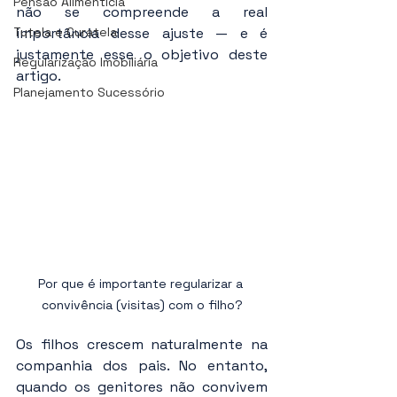
Pensão Alimentícia
não se compreende a real 
Tutela e Curatela
importância desse ajuste — e é 
justamente esse o objetivo deste 
Regularização Imobiliária
artigo.
Planejamento Sucessório
Por que é importante regularizar a 
convivência (visitas) com o filho?
Os filhos crescem naturalmente na 
companhia dos pais. No entanto, 
quando os genitores não convivem 