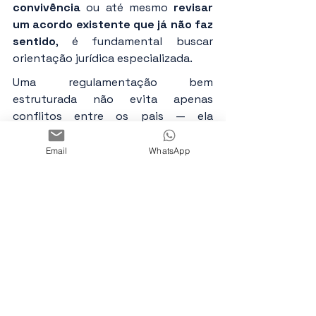
convivência
 ou até mesmo 
revisar 
um acordo existente que já não faz 
sentido
, é fundamental buscar 
orientação jurídica especializada.
Uma regulamentação bem 
estruturada não evita apenas 
conflitos entre os pais — ela 
protege, acima de tudo, o bem-estar 
emocional e o desenvolvimento do 
Email
WhatsApp
filho.
Conversar com a advogada
Tags:
Convivência familiar
Direito de Convivência
Guarda e Convivência