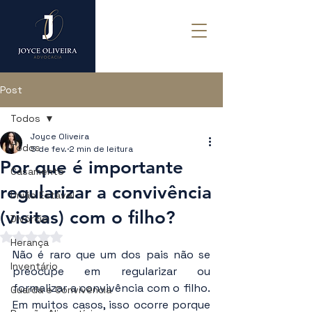
Post
Todos
Joyce Oliveira
Todos
5 de fev.
2 min de leitura
Por que é importante
Casamento
regularizar a convivência
União Estável
(visitas) com o filho?
Divórcio
Avaliado com NaN de 5 estrelas.
Herança
Não é raro que um dos pais não se 
Inventário
preocupe em regularizar ou 
formalizar a convivência com o filho. 
Guarda e Convivência
Em muitos casos, isso ocorre porque 