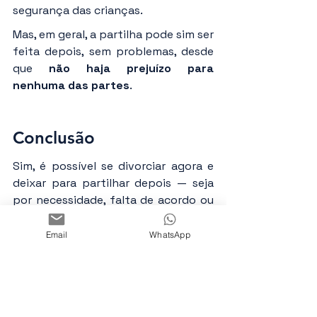
segurança das crianças.
Mas, em geral, a partilha pode sim ser 
feita depois, sem problemas, desde 
que 
não haja prejuízo para 
nenhuma das partes
.
Conclusão
Sim, é possível se divorciar agora e 
deixar para partilhar depois — seja 
por necessidade, falta de acordo ou 
complexidade dos bens envolvidos. 
No entanto, essa escolha exige 
Email
WhatsApp
cautela e acompanhamento 
jurídico
 para evitar prejuízos no 
futuro.
Se você está enfrentando um 