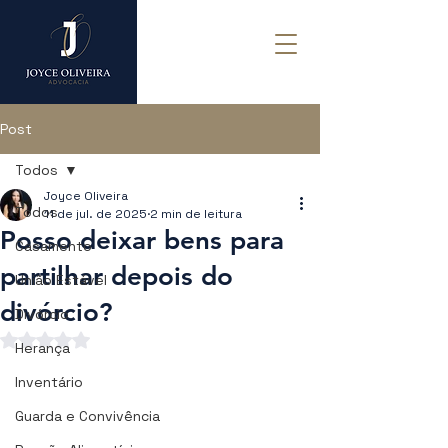
Post
Todos
Joyce Oliveira
Todos
11 de jul. de 2025
2 min de leitura
Posso deixar bens para
Casamento
partilhar depois do
União Estável
divórcio?
Divórcio
Avaliado com NaN de 5 estrelas.
Herança
Inventário
Guarda e Convivência