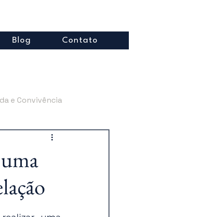
Blog
Contato
da e Convivência
to Sucessório
r uma
elação