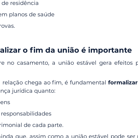
de residência
em planos de saúde
rovas.
alizar o fim da união é importante
 no casamento, a união estável gera efeitos pa
a relação chega ao fim, é fundamental 
formalizar
nça jurídica quanto:
bens
 responsabilidades
rimonial de cada parte.
nda que, assim como a união estável pode ser r