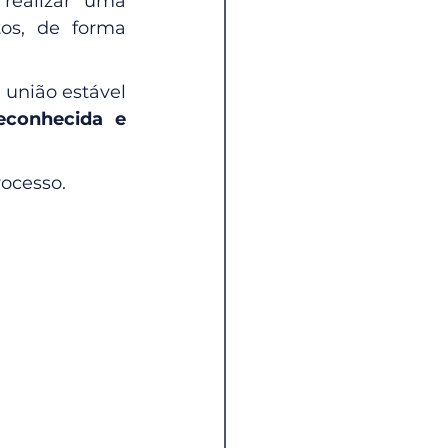
ealizar uma 
s, de forma 
união estável 
econhecida e 
rocesso.