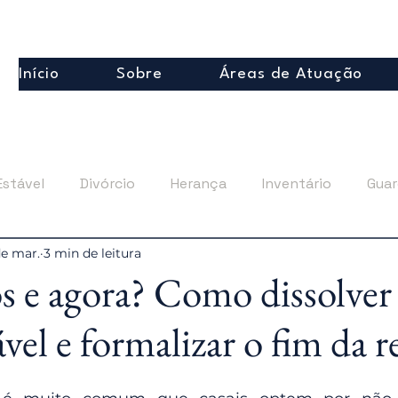
Início
Sobre
Áreas de Atuação
Estável
Divórcio
Herança
Inventário
Guar
de mar.
3 min de leitura
a e Curatela
Regularização Imobiliária
Planejamen
s e agora? Como dissolve
vel e formalizar o fim da r
de 5 estrelas.