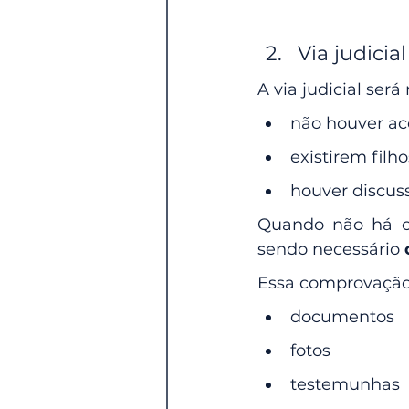
Via judicial
A via judicial ser
não houver ac
existirem fil
houver discuss
Quando não há co
sendo necessário 
Essa comprovação 
documentos
fotos
testemunhas