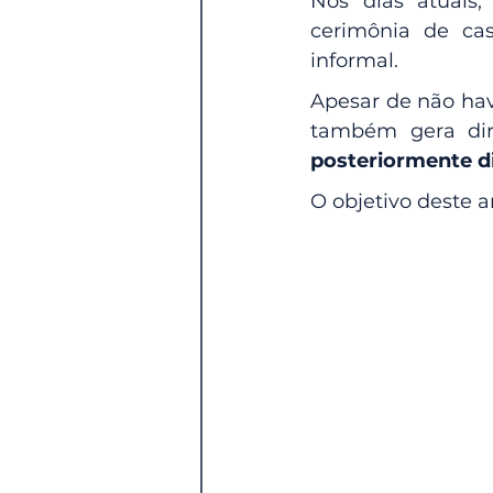
Nos dias atuais
cerimônia de ca
informal.
Apesar de não hav
também gera dire
posteriormente d
O objetivo deste a