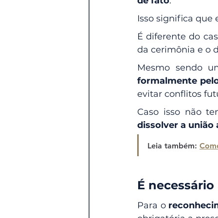
de fato
.
Isso significa qu
É diferente do cas
da cerimônia e o d
Mesmo sendo uma
formalmente pelo
evitar conflitos fut
Caso isso não ten
dissolver a uniã
Leia também: 
É necessári
Para o 
reconhecim