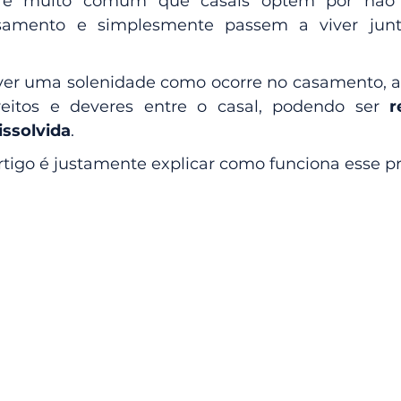
, é muito comum que casais optem por não r
samento e simplesmente passem a viver junto
er uma solenidade como ocorre no casamento, a 
itos e deveres entre o casal, podendo ser 
r
issolvida
.
rtigo é justamente explicar como funciona esse p