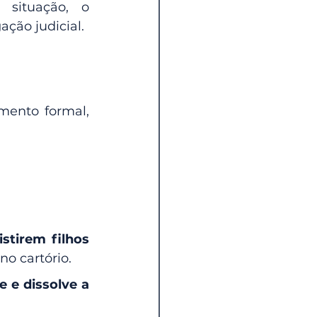
situação, o 
ção judicial.
ento formal, 
stirem filhos 
no cartório.
 e dissolve a 