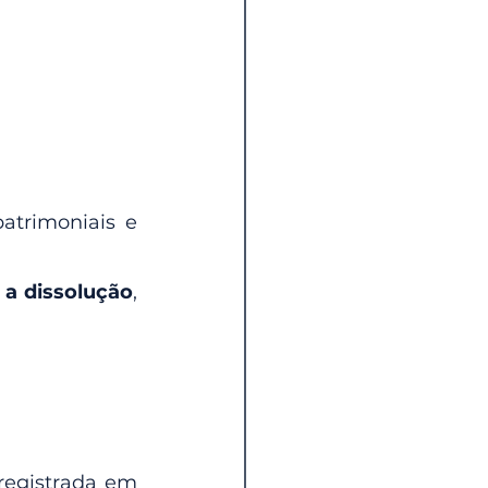
trimoniais e 
 a dissolução
, 
egistrada em 