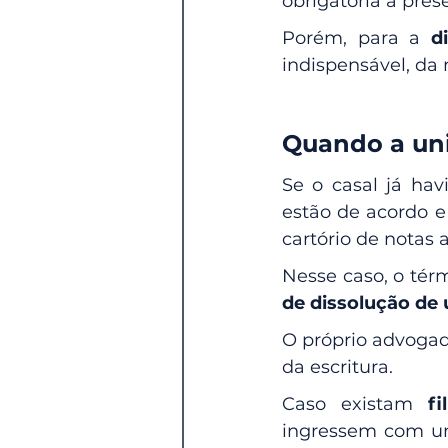
obrigatória a pre
Porém, para a 
d
indispensável, da
Quando a uniã
Se o casal já hav
estão de acordo e
cartório de notas
Nesse caso, o tér
de dissolução de 
O próprio advogado
da escritura.
Caso existam 
f
ingressem com u