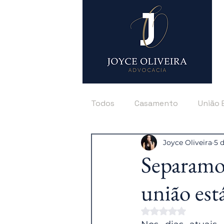
Todos
Casamento
União 
Joyce Oliveira
5 
Pensão Alimentícia
Tutel
Separamo
união está
Avaliado com NaN 