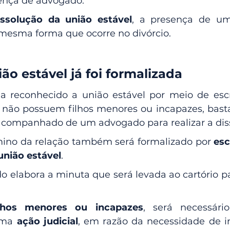
sença de advogado.
issolução da união estável
, a presença de um
 mesma forma que ocorre no divórcio.
o estável já foi formalizada 
ia reconhecido a união estável por meio de escri
 não possuem filhos menores ou incapazes, bast
 acompanhado de um advogado para realizar a dis
mino da relação também será formalizado por 
esc
união estável
.
 elabora a minuta que será levada ao cartório par
ilhos menores ou incapazes
, será necessári
ma 
ação judicial
, em razão da necessidade de i