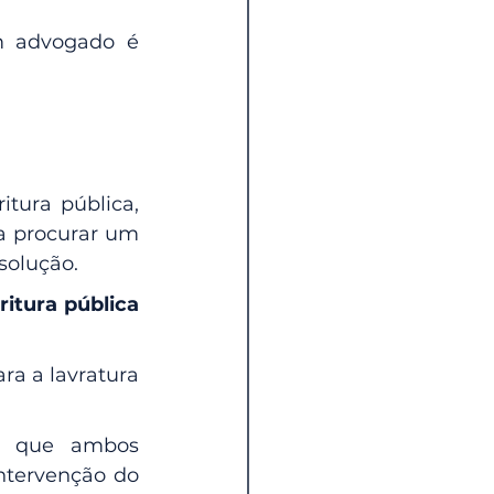
 advogado é 
tura pública, 
a procurar um 
solução.
ritura pública 
a a lavratura 
o que ambos 
ntervenção do 