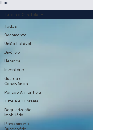
Blog
Tutela e Curatela
Todos
Casamento
União Estável
Divórcio
Herança
Inventário
Guarda e
Convivência
Pensão Alimentícia
Tutela e Curatela
Regularização
Imobiliária
Planejamento
Sucessório