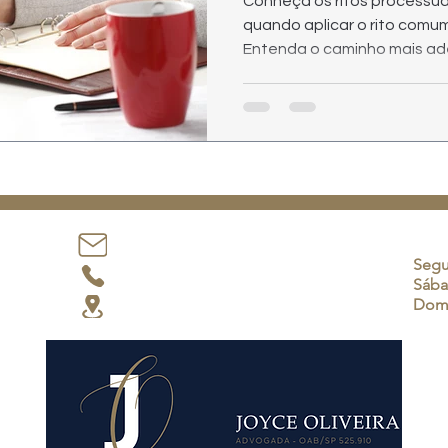
Conheça os ritos processuais
quando aplicar o rito comu
Entenda o caminho mais a
Horá
joyce@joyceoliveira.adv.br
Segu
(12) 99180-8248
Sába
Dom
Atendimento em todo Brasil