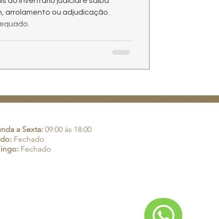
 do inventário judicial e saiba
m, arrolamento ou adjudicação.
dequado.
rio de Atendimento:
nda a Sexta:
09:00 às 18:00
do:
Fechado
ingo:
Fechado