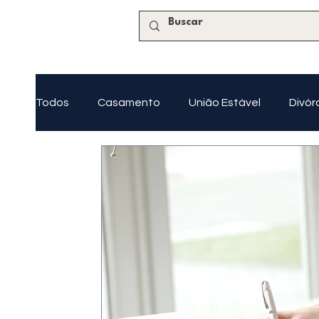
Todos
Casamento
União Estável
Divór
Tutela e Curatela
Regularização Imobiliária