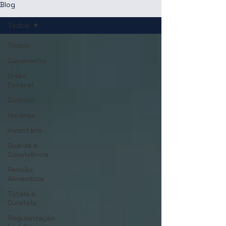
Blog
Todos
Todos
Casamento
União
Estável
Divórcio
Herança
Inventário
Guarda e
Convivência
Pensão
Alimentícia
Tutela e
Curatela
Regularização