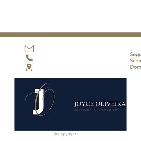
Horá
joyce@joyceoliveira.adv.br
Segu
(12) 99180-8248
Sába
Dom
Atendimento em todo Brasil
© Copyright