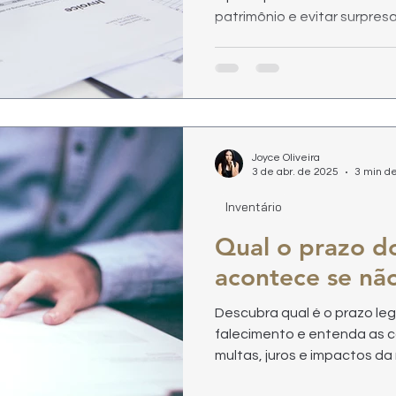
patrimônio e evitar surpre
doação.
Joyce Oliveira
3 de abr. de 2025
3 min de
Inventário
Qual o prazo do
acontece se não
Descubra qual é o prazo lega
falecimento e entenda as c
multas, juros e impactos da