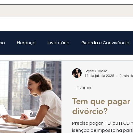
cio
Herança
Inventário
Guarda e Convivência
Planejamento Sucessório
Joyce Oliveira
11 de jul. de 2025
2 min de
Divórcio
Tem que pagar 
divórcio?
Precisa pagar ITBI ou ITCD
isenção de imposto na part