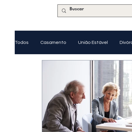
Todos
Casamento
União Estável
Divór
Tutela e Curatela
Regularização Imobiliária