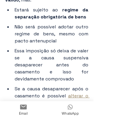
Estará sujeito ao 
regime da 
separação obrigatória de bens
Não será possível adotar outro 
regime de bens, mesmo com 
pacto antenupcial
Essa imposição só deixa de valer 
se a causa suspensiva 
desaparecer antes do 
casamento e isso for 
devidamente comprovado
Se a causa desaparecer após o 
casamento é possível 
alterar o 
regime
 por meio de ação judicial
Atenção
: o 
pacto antenupcial
 trata 
Email
WhatsApp
do regime de bens entre os cônjuges. 
Já o 
pacto de convivência
 é utilizado 