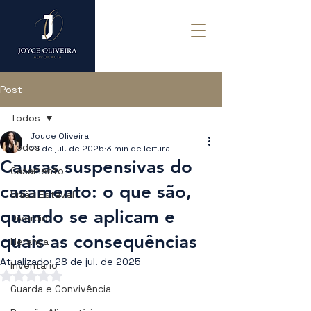
Post
Todos
Joyce Oliveira
Todos
21 de jul. de 2025
3 min de leitura
Causas suspensivas do
Casamento
casamento: o que são,
União Estável
quando se aplicam e
Divórcio
quais as consequências
Herança
Atualizado:
28 de jul. de 2025
Inventário
Avaliado com NaN de 5 estrelas.
Guarda e Convivência