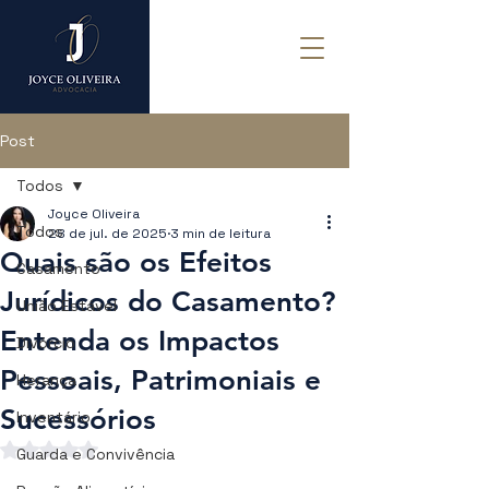
Post
Todos
Joyce Oliveira
Todos
28 de jul. de 2025
3 min de leitura
Quais são os Efeitos
Casamento
Jurídicos do Casamento?
União Estável
Entenda os Impactos
Divórcio
Pessoais, Patrimoniais e
Herança
Sucessórios
Inventário
Avaliado com NaN de 5 estrelas.
Guarda e Convivência