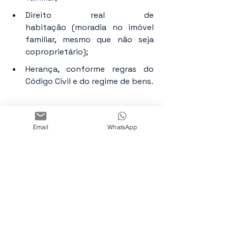
Direito real de 
habitação (moradia no imóvel 
familiar, mesmo que não seja 
coproprietário);
Herança, conforme regras do 
Código Civil e do regime de bens.
4. Outros Efeitos 
Email
WhatsApp
Jurídicos do Casamento
O casamento ainda implica diversas 
outras consequências legais, como:
Mudança do estado civil (de 
solteiro(a) para casado(a));
Impedimentos legais
 para novo 
casamento, enquanto não 