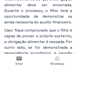
alimentar deve ser encerrada. 
Durante o processo, o filho terá a 
oportunidade de demonstrar se 
ainda necessita do auxílio financeiro.
Caso fique comprovado que o filho é 
capaz de prover o próprio sustento, 
a obrigação alimentar é cessada. Por 
outro lado, se for demonstrada a 
dependência econômica, a pensão 
poderá ser mantida, ainda que o filho 
Email
WhatsApp
seja maior de idade.
Conclusão
A pensão alimentícia 
não se encerra 
automaticamente com a 
maioridade
 e jamais deve ser 