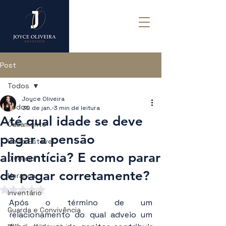
Post
Todos
Joyce Oliveira
Todos
30 de jan.
3 min de leitura
Até qual idade se deve
Casamento
pagar a pensão
União Estável
alimentícia? E como parar
Divórcio
de pagar corretamente?
Herança
Avaliado com NaN de 5 estrelas.
Inventário
Após o término de um 
Guarda e Convivência
relacionamento do qual adveio um 