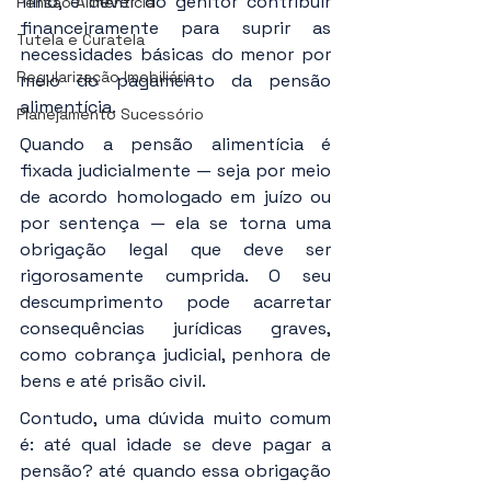
filho, é dever do genitor contribuir 
Pensão Alimentícia
financeiramente para suprir as 
Tutela e Curatela
necessidades básicas do menor por 
Regularização Imobiliária
meio do pagamento da pensão 
alimentícia.
Planejamento Sucessório
Quando a pensão alimentícia é 
fixada judicialmente — seja por meio 
de acordo homologado em juízo ou 
por sentença — ela se torna uma 
obrigação legal que deve ser 
rigorosamente cumprida. O seu 
descumprimento pode acarretar 
consequências jurídicas graves, 
como cobrança judicial, penhora de 
bens e até prisão civil.
Contudo, uma dúvida muito comum 
é: até qual idade se deve pagar a 
pensão? até quando essa obrigação 