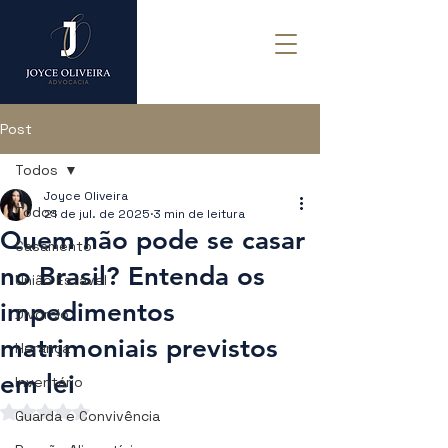
Post
Todos
Joyce Oliveira
Todos
21 de jul. de 2025
3 min de leitura
Quem não pode se casar
Casamento
no Brasil? Entenda os
União Estável
impedimentos
Divórcio
matrimoniais previstos
Herança
em lei
Inventário
Avaliado com NaN de 5 estrelas.
Guarda e Convivência