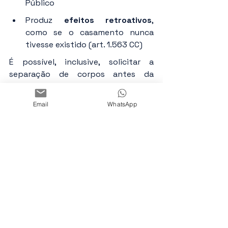
Público
Produz 
efeitos retroativos
, 
como se o casamento nunca 
tivesse existido (art. 1.563 CC)
É possível, inclusive, solicitar a 
separação de corpos antes da 
sentença de nulidade (art. 1.562 CC), 
para proteger uma das partes.
Email
WhatsApp
Importante: terceiros de boa-fé que 
tenham se relacionado juridicamente 
com o casal (como em contratos, 
por exemplo) não serão prejudicados 
pela nulidade (art. 1.563, parágrafo 
único).
Quais são os efeitos da 
nulidade?