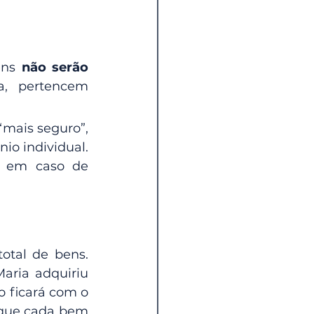
ens 
não serão 
a, pertencem 
mais seguro”, 
o individual. 
o em caso de 
tal de bens. 
ria adquiriu 
ficará com o 
 que cada bem 