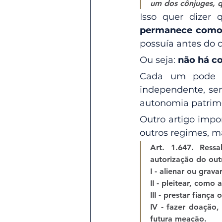
um dos cônjuges, q
Isso quer dizer 
permanece como ú
possuía antes do 
Ou seja: 
não há c
Cada um pode c
independente, sem
autonomia patrimo
Outro artigo impo
outros regimes, ma
Art. 1.647. Ress
autorização do out
I - alienar ou grav
II - pleitear, como
III - prestar fiança 
IV - fazer doação
futura meação.