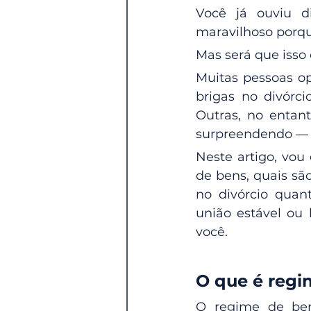
Você já ouviu d
maravilhoso porqu
Mas será que isso
Muitas pessoas o
brigas no divórci
Outras, no entan
surpreendendo — 
Neste artigo, vou 
de bens, quais são
no divórcio quan
união estável ou 
você.
O que é regi
O regime de ben