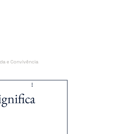
Blog
Contato
da e Convivência
to Sucessório
ignifica