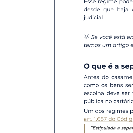
Esse regime pode 
desde que haja c
judicial.
💡 
Se você está e
temos um artigo es
O que é a se
Antes do casamen
como os bens serã
escolha deve ser 
pública no cartór
art. 1.687 do Códig
"Estipulada a sepa