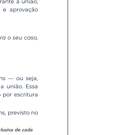
ante a união, 
 e aprovação 
ra o seu caso, 
s — ou seja, 
 união. Essa 
por escritura 
Um dos regimes possíveis é justamente o da separação total de bens, previsto no 
usiva de cada 