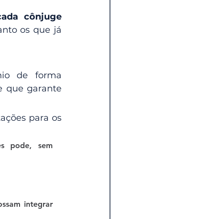
cada cônjuge 
tanto os que já 
io de forma 
 que garante 
tações para os 
es pode, sem 
ssam integrar 