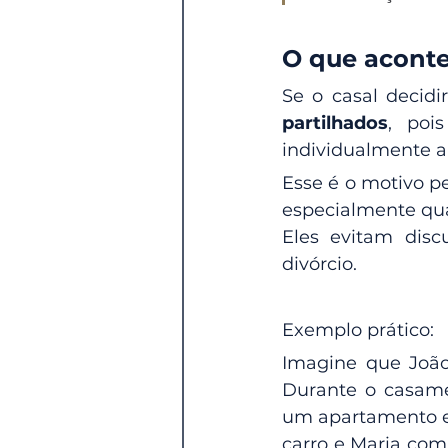
O que aconte
Se o casal decidi
partilhados
, poi
individualmente a
Esse é o motivo p
especialmente qua
Eles evitam disc
divórcio.
Exemplo prático:
Imagine que João
Durante o casame
um apartamento em
carro e Maria com