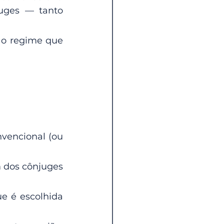
uges — tanto 
 o regime que 
vencional (ou 
 dos cônjuges 
e é escolhida 