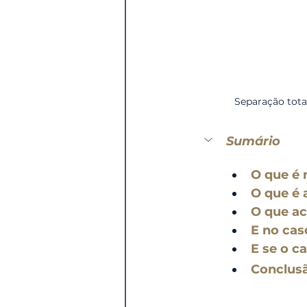
Separação total
Sumário
O que é 
O que é 
O que ac
E no cas
E se o c
Conclus