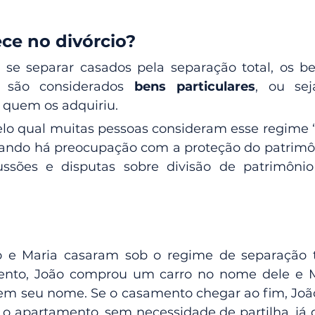
ce no divórcio?
r se separar casados pela separação total, os b
s são considerados 
bens particulares
, ou sej
 quem os adquiriu.
elo qual muitas pessoas consideram esse regime “
ndo há preocupação com a proteção do patrimôni
ussões e disputas sobre divisão de patrimôni
 e Maria casaram sob o regime de separação to
nto, João comprou um carro no nome dele e Ma
 seu nome. Se o casamento chegar ao fim, João 
 o apartamento, sem necessidade de partilha, já