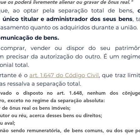
ue os poderá livremente alienar ou gravar de ônus real."
que, ao optar pela separação total de bens, 
nico titular e administrador dos seus bens
, 
casamento quanto os adquiridos durante a união.
omunicação de bens.
omprar, vender ou dispor do seu patrimôn
 precisar da autorização do outro. É um regime
nial total.
rtante é o 
art. 1.647 do Código Civil
, que traz limi
s ressalva a separação total.
alvado o disposto no art. 1.648, nenhum dos cônjug
ro, exceto no regime da separação absoluta:
ar de ônus real os bens imóveis;
 autor ou réu, acerca desses bens ou direitos;
ou aval;
, não sendo remuneratória, de bens comuns, ou dos que po