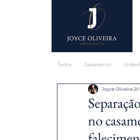
Todos
Casamento
União 
Joyce Oliveira
20
Pensão Alimentícia
Tutel
Separação 
no casame
falecimen