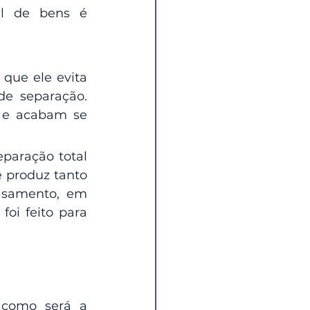
l de bens é 
 que ele evita 
e separação. 
 e acabam se 
paração total 
e produz tanto 
asamento, em 
oi feito para 
como será a 