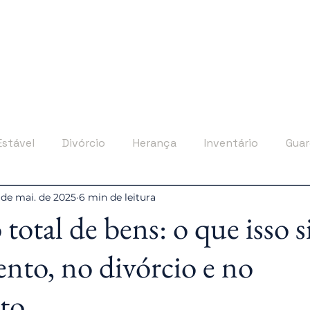
Início
Sobre
Áreas de Atuação
Estável
Divórcio
Herança
Inventário
Guar
 de mai. de 2025
6 min de leitura
a e Curatela
Regularização Imobiliária
Planejamen
total de bens: o que isso s
nto, no divórcio e no
to