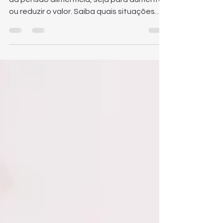
Entenda quando é possível pedir a revisão
da pensão alimentícia, seja para aumentar
ou reduzir o valor. Saiba quais situações
justificam o pedido, como funciona a ação
revisional de alimentos e o que a Justiça
analisa nesses casos.