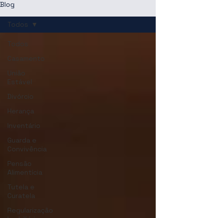
Blog
Todos
Todos
Casamento
União
Estável
Divórcio
Herança
Inventário
Guarda e
Convivência
Pensão
Alimentícia
Tutela e
Curatela
Regularização