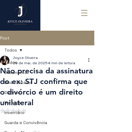
Post
Todos
Joyce Oliveira
Todos
29 de mai. de 2025
4 min de leitura
Não precisa da assinatura
Casamento
do ex: STJ confirma que
União Estável
o divórcio é um direito
Divórcio
unilateral
Herança
Avaliado com NaN de 5 estrelas.
Inventário
Guarda e Convivência