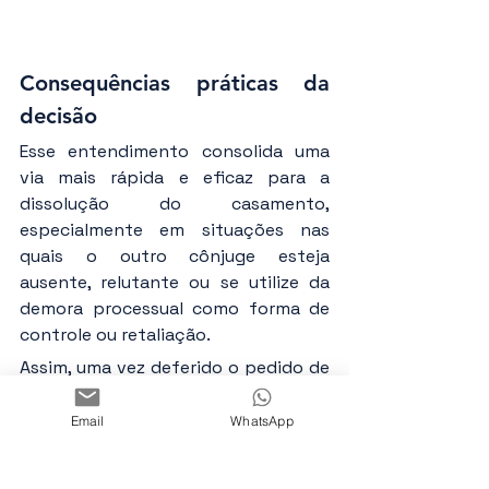
Consequências práticas da 
decisão
Esse entendimento consolida uma 
via mais rápida e eficaz para a 
dissolução do casamento, 
especialmente em situações nas 
quais o outro cônjuge esteja 
ausente, relutante ou se utilize da 
demora processual como forma de 
controle ou retaliação.
Assim, uma vez deferido o pedido de 
divórcio, o juízo pode determinar a 
expedição do mandado de 
Email
WhatsApp
averbação diretamente ao cartório 
de registro civil, com base no art. 10, 