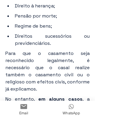
Direito à herança;
Pensão por morte;
Regime de bens;
Direitos sucessórios ou 
previdenciários.
Para que o casamento seja 
reconhecido legalmente, é 
necessário que o casal realize 
também o casamento civil ou o 
religioso com efeitos civis, conforme 
já explicamos.
No entanto, 
em alguns casos
, a 
convivência decorrente de um 
casamento religioso 
sem registro 
Email
WhatsApp
civil
 pode ser interpretada como 
uma 
união estável
informal, desde 