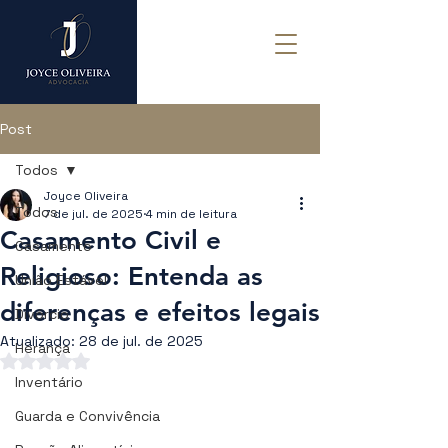
Post
Todos
Joyce Oliveira
Todos
7 de jul. de 2025
4 min de leitura
Casamento Civil e
Casamento
Religioso: Entenda as
União Estável
diferenças e efeitos legais
Divórcio
Atualizado:
28 de jul. de 2025
Herança
Avaliado com NaN de 5 estrelas.
Inventário
Guarda e Convivência