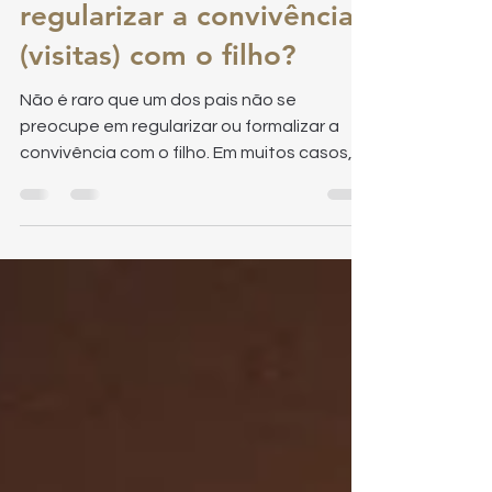
Por que é importante
regularizar a convivência
(visitas) com o filho?
Não é raro que um dos pais não se
preocupe em regularizar ou formalizar a
convivência com o filho. Em muitos casos,
isso ocorre porque não se compreende a
real importância desse ajuste — e é
justamente esse o objetivo deste artigo.
Por que é importante regularizar a
convivência (visitas) com o filho? Os filhos
crescem naturalmente na companhia dos
pais. No entanto, quando os genitores não
convivem mais sob o mesmo teto, essa
dinâmica muda e, se não for bem
conduzida, pode se